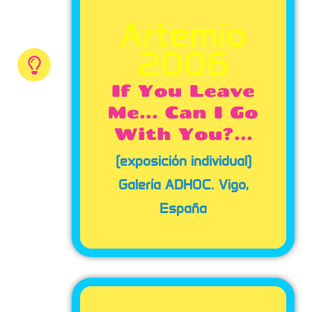
Artemio
2006
If You Leave
Me... Can I Go
With You?...
(exposición individual)
Galería ADHOC. Vigo,
España