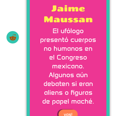
Jaime
Maussan
El ufólogo
presentó cuerpos
no humanos en
el Congreso
mexicano.
Algunos aún
debaten si eran
aliens o figuras
de papel maché.
vas!