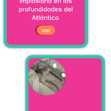
implosionó en las
profundidades del
Atlántico.
vas!