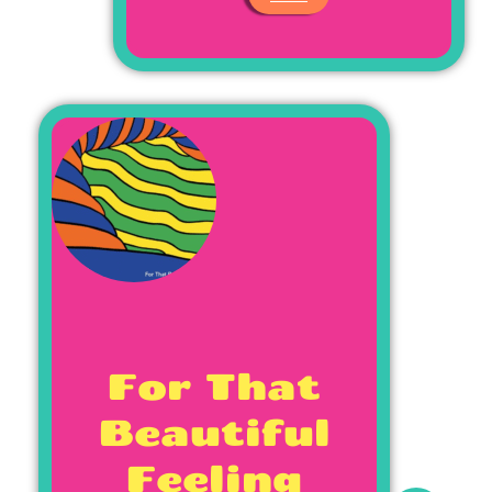
For That
Beautiful
Feeling