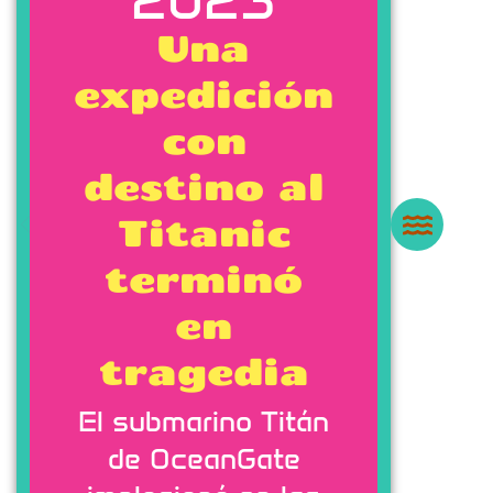
Una
expedición
con
destino al
Titanic
terminó
en
tragedia
El submarino Titán
de OceanGate