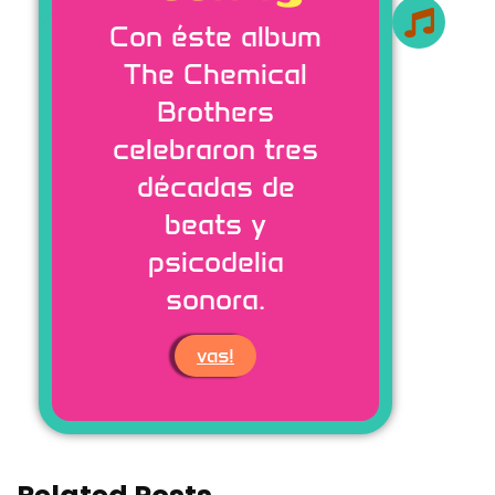
Con éste album
The Chemical
Brothers
celebraron tres
décadas de
beats y
psicodelia
sonora.
vas!