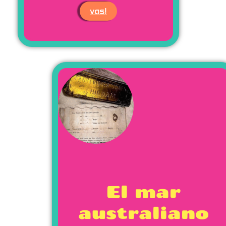
vas!
El mar
australiano