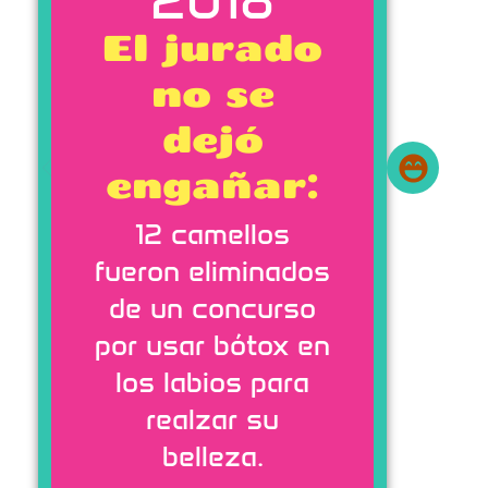
El jurado
no se
dejó
engañar:
12 camellos
fueron eliminados
de un concurso
por usar bótox en
los labios para
realzar su
belleza.