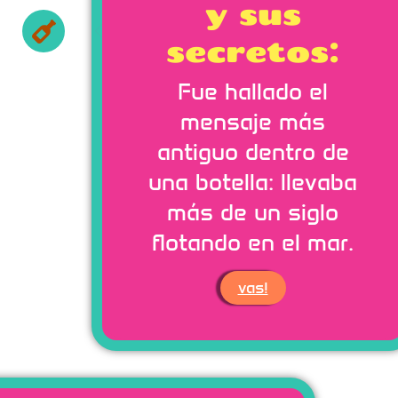
y sus
secretos:
Fue hallado el
mensaje más
antiguo dentro de
una botella: llevaba
más de un siglo
flotando en el mar.
vas!