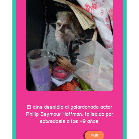
Philip Seymour
El cine despidió al galardonado actor
Philip Seymour Hoffman, fallecido por
sobredosis a los 49 años.
VAS!